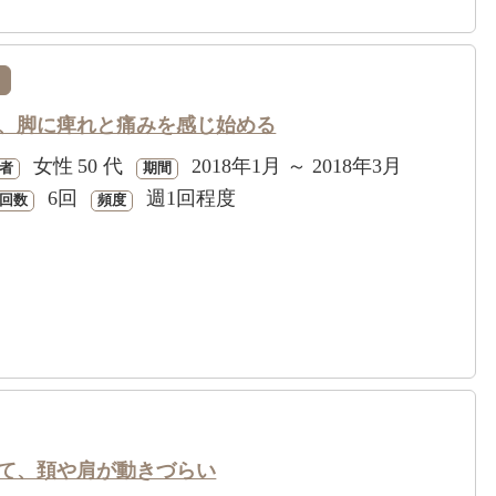
、脚に痺れと痛みを感じ始める
女性
50 代
2018年1月 ～ 2018年3月
者
期間
6回
週1回程度
回数
頻度
て、頚や肩が動きづらい