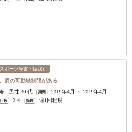
スポーツ障害・怪我）
、肩の可動域制限がある
男性
30 代
2019年4月 ～ 2019年4月
者
期間
2回
週1回程度
回数
頻度