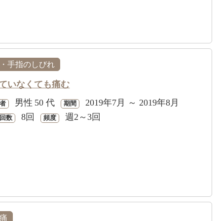
・手指のしびれ
ていなくても痛む
男性
50 代
2019年7月 ～ 2019年8月
者
期間
8回
週2～3回
回数
頻度
痛