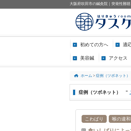
大阪府吹田市の鍼灸院｜突発性難聴
初めての方へ
適
美容鍼
アクセス
ホーム
>
症例（ツボネット）
症例（ツボネット） "
こわばり
喉の違和
食いしばりによっ