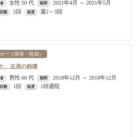
女性
50 代
2021年4月 ～ 2021年5月
者
期間
5回
週2～3回
回数
頻度
ポーツ障害・怪我）
た、左肩の鈍痛
男性
60 代
2018年12月 ～ 2018年12月
者
期間
1回
1回通院
回数
頻度