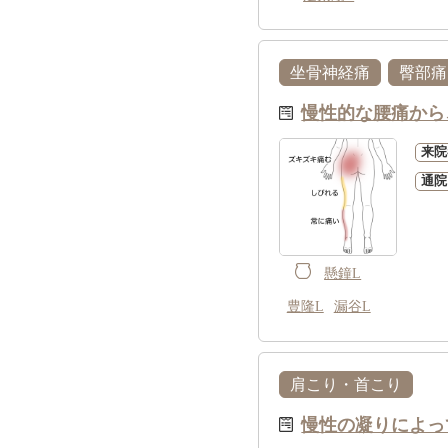
坐骨神経痛
臀部痛
慢性的な腰痛から
来院
通院
懸鐘L
豊隆L
漏谷L
肩こり・首こり
慢性の凝りによっ