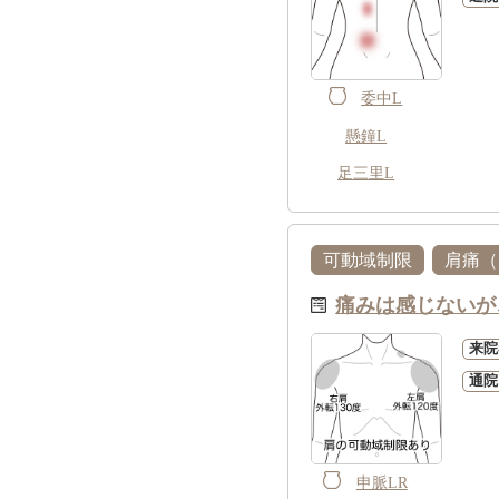
委中L
懸鐘L
足三里L
可動域制限
肩痛（
痛みは感じないが
来院
通院
申脈LR