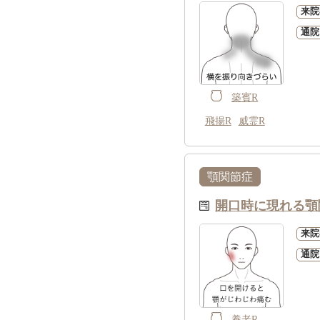
来院
通院
築賓R
飛揚R
威霊R
顎関節症
開口時に現れる顎
来院
通院
養老R