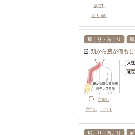
威霊L
足太陽R
肩こり・首こり
腕
頚から腕が何もし
来院
通院
六谿L
六谷L
T6(1)L
肩こり・首こり
頭