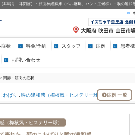
（耳鳴り、耳閉塞）・顔面神経麻痺（ベル麻痺、ハント症候群）・喉の違和
応症状
料金/予約
スタッフ
症例
患者様
お問い合わせ
>
関節・筋肉の症状
症例 一覧
こわばり
,
喉の違和感（梅核気・ヒステリー球）
"
感（梅核気・ヒステリー球）
て表れた、顔のこわばりと喉の違和感