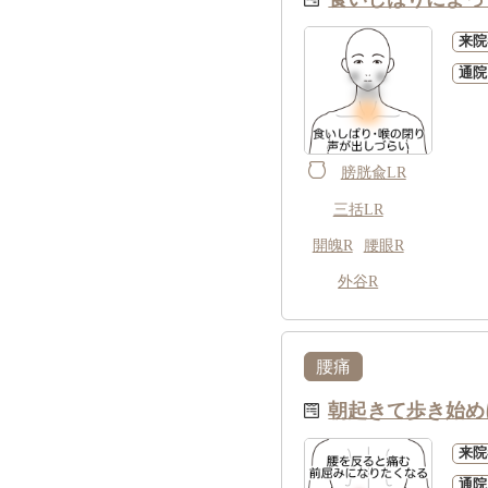
来院
通院
膀胱兪LR
三括LR
開魄R
腰眼R
外谷R
腰痛
朝起きて歩き始め
来院
通院