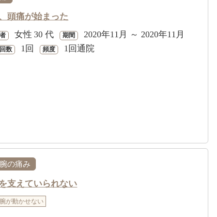
、頭痛が始まった
女性
30 代
2020年11月 ～ 2020年11月
者
期間
1回
1回通院
回数
頻度
腕の痛み
を支えていられない
腕が動かせない