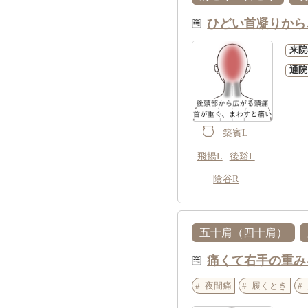
ひどい首凝りから
来院
通院
築賓L
飛揚L
後谿L
陰谷R
五十肩（四十肩）
痛くて右手の重み
夜間痛
履くとき