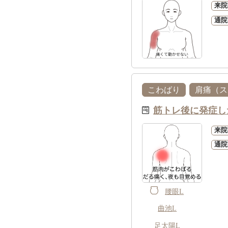
来院
通院
こわばり
肩痛（ス
筋トレ後に発症し
来院
通院
腰眼L
曲池L
足太陽L