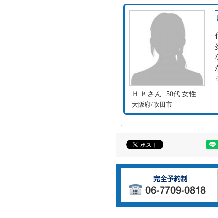
Ｈ.Ｋさん
50代 女性
大阪府/吹田市