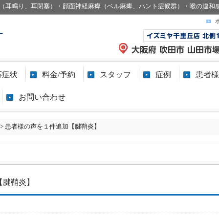
（耳鳴り、耳閉塞）・顔面神経麻痺（ベル麻痺、ハント症候群）・喉の違和
応症状
料金/予約
スタッフ
症例
患者様
お問い合わせ
>
患者様の声を１件追加【腱鞘炎】
【腱鞘炎】