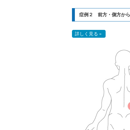
症例２ 前方・側方から
詳しく見る »