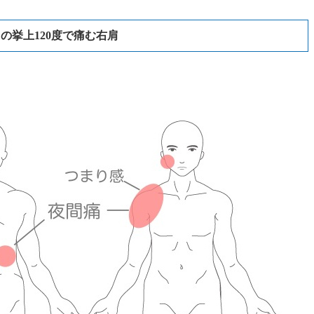
の挙上120度で痛む右肩