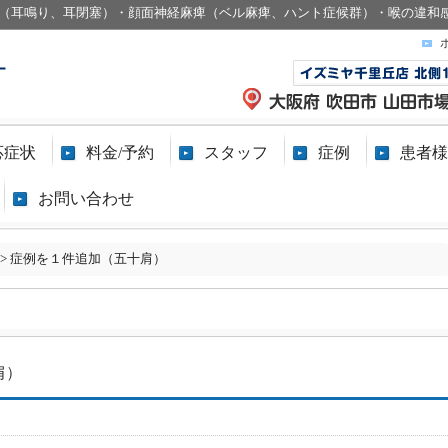
（耳鳴り、耳閉塞）・顔面神経麻痺（ベル麻痺、ハント症候群）・喉の違和
応症状
料金/予約
スタッフ
症例
患者様
お問い合わせ
>
症例を１件追加（五十肩）
肩）