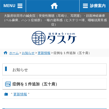
MENU
診療案内
大阪府吹田市の鍼灸院｜突発性難聴（耳鳴り、耳閉塞）・顔面神経麻痺
（ベル麻痺、ハント症候群）・喉の違和感（ヒステリー球、咽喉頭異常感
症）
ホーム
>
お知らせ
>
更新情報
>
症例を１件追加（五十肩）
お知らせ
症例を１件追加（五十肩）
"
更新情報
"