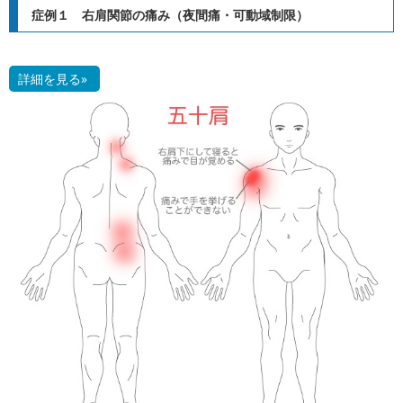
症例１ 右肩関節の痛み（夜間痛・可動域制限）
詳細を見る»