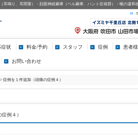
（耳鳴り、耳閉塞）・顔面神経麻痺（ベル麻痺、ハント症候群）・喉の違和
応症状
料金/予約
スタッフ
症例
患者様
お問い合わせ
>
症例を１件追加（頭痛の症例４）
の症例４）