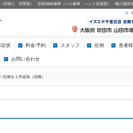
（耳鳴り、耳閉塞）・顔面神経麻痺（ベル麻痺、ハント症候群）・喉の違和
応症状
料金/予約
スタッフ
症例
患者様
お問い合わせ
>
症例を１件追加（頭痛）
）