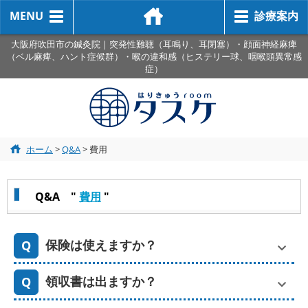
MENU
診療案内
大阪府吹田市の鍼灸院｜突発性難聴（耳鳴り、耳閉塞）・顔面神経麻痺
（ベル麻痺、ハント症候群）・喉の違和感（ヒステリー球、咽喉頭異常感
症）
ホーム
>
Q&A
>
費用
Q&A "
費用
"
保険は使えますか？
領収書は出ますか？