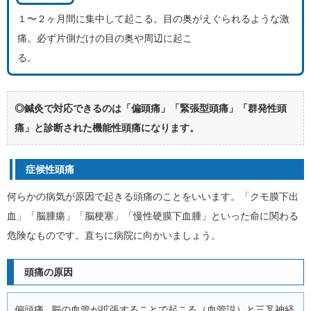
１〜２ヶ月間に集中して起こる。目の奥がえぐられるような激
痛。必ず片側だけの目の奥や周辺に起こ
る。
◎鍼灸で対応できるのは「偏頭痛」「緊張型頭痛」「群発性頭
痛」と診断された機能性頭痛になります。
症候性頭痛
何らかの病気が原因で起きる頭痛のことをいいます。「クモ膜下出
血」「脳腫瘍」「脳梗塞」「慢性硬膜下血腫」といった命に関わる
危険なものです。直ちに病院に向かいましょう。
頭痛の原因
偏頭痛…脳の血管が拡張することで起こる（血管説）と三叉神経