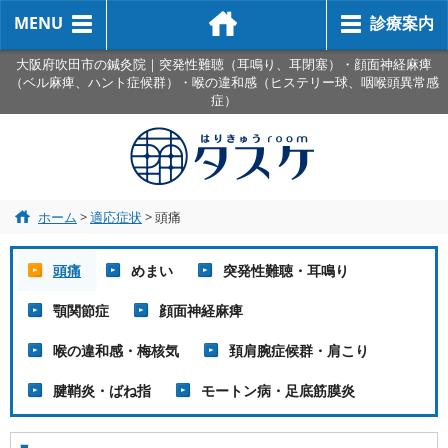
MENU
診療案内
大阪府吹田市の鍼灸院｜突発性難聴（耳鳴り、耳閉塞）・顔面神経麻痺
（ベル麻痺、ハント症候群）・喉の違和感（ヒステリー球、咽喉頭異常感
症）
ホーム
>
適応症状
>
頭痛
頭痛
めまい
突発性難聴・耳鳴り
顎関節症
顔面神経麻痺
喉の違和感・梅核気
頚肩腕症候群・肩こり
腱鞘炎・ばね指
モートン病・足底筋膜炎