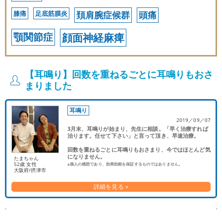
膝痛
足底筋膜炎
頚肩腕症候群
頭痛
顎関節症
顔面神経麻痺
【耳鳴り】回数を重ねるごとに耳鳴りもおさ
まりました
耳鳴り
2019／09／07
3月末、耳鳴りが始まり、先生に相談。「早く治療すれば
治ります。任せて下さい」と言って頂き、早速治療。
回数を重ねるごとに耳鳴りもおさまり、今ではほとんど気
になりません。
たまちゃん
52歳 女性
※個人の感想であり、効果効能を保証するものではありません。
大阪府/摂津市
詳細を見る »